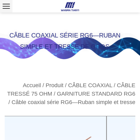
CÂBLE COAXIAL SÉRIE RG6—RUBAN
SIMPLE ET TRESSE DE GROS
Accueil
/
Produit
/
CÂBLE COAXIAL
/
CÂBLE
TRESSÉ 75 OHM
/
GARNITURE STANDARD RG6
/
Câble coaxial série RG6—Ruban simple et tresse