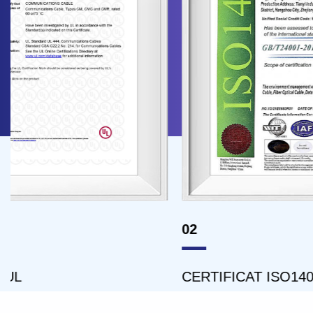
02
03
CERTIFICAT ISO14001
CE