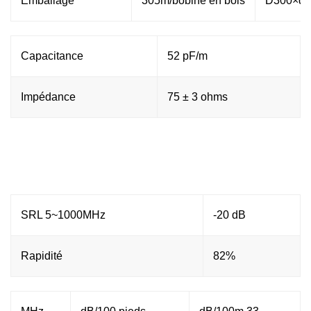
Emballage
305m/bobine en bois
D300×d1
Capacitance
52 pF/m
Impédance
75 ± 3 ohms
SRL 5~1000MHz
-20 dB
Rapidité
82%