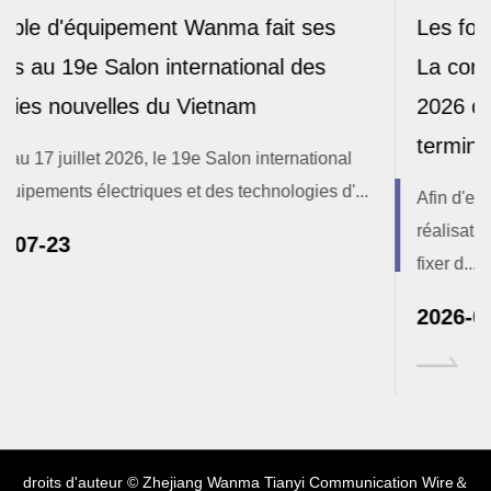
es
Les forces de Zhiqi Xincheng ensemble 
s
La conférence de marketing semestriell
2026 de Wanma Equipment Cable se
termine avec succès
ional
s d'...
Afin d'examiner de manière exhaustive les
réalisations opérationnelles du premier semestre, 
fixer d...
2026-07-14
droits d'auteur © Zhejiang Wanma Tianyi Communication Wire＆