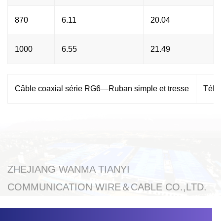
870
6.11
20.04
1000
6.55
21.49
Câble coaxial série RG6—Ruban simple et tresse
Télé
ZHEJIANG WANMA TIANYI
COMMUNICATION WIRE＆CABLE CO.,LTD.