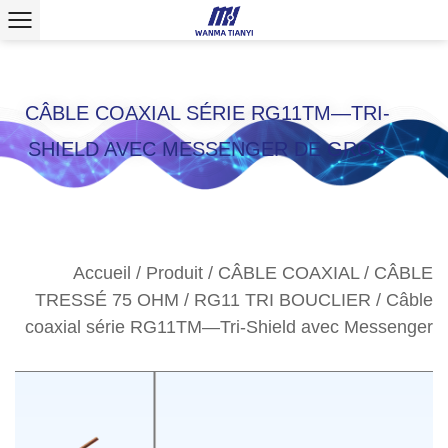
CÂBLE COAXIAL SÉRIE RG11TM—TRI-
SHIELD AVEC MESSENGER DE GROS
Accueil
/
Produit
/
CÂBLE COAXIAL
/
CÂBLE
TRESSÉ 75 OHM
/
RG11 TRI BOUCLIER
/
Câble
coaxial série RG11TM—Tri-Shield avec Messenger