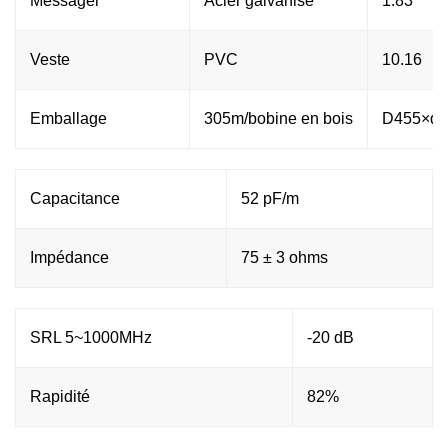
Messager
Acier galvanisé
1.83
Veste
PVC
10.16
Emballage
305m/bobine en bois
D455×d1
Capacitance
52 pF/m
Impédance
75 ± 3 ohms
SRL 5~1000MHz
-20 dB
Rapidité
82%