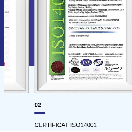
02
03
CERTIFICAT ISO14001
CERT