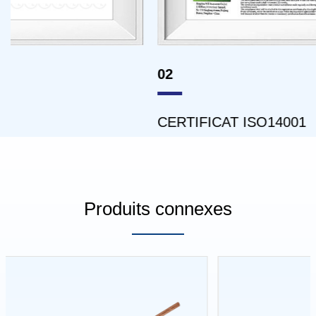
02
03
CERTIFICAT ISO14001
CE
Produits connexes