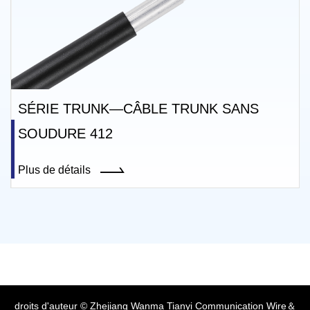
NK—CÂBLE TRUNK SANS
SÉRIE TRUN
12
SOUDURE 41
Plus de détails
droits d'auteur © Zhejiang Wanma Tianyi Communication Wire＆